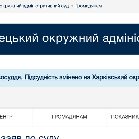
окружний адміністративний суд
Громадянам
•
ецький окружний адміні
восуддя. Підсудність змінено на Харківський ок
ЕНТР
ГРОМАДЯНАМ
ПОКАЗНИК
заяв до суду