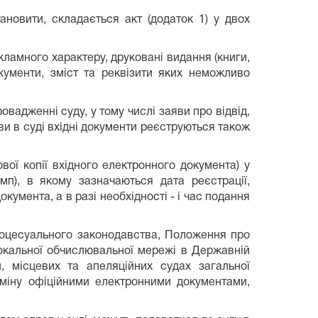
новити, складається акт (додаток 1) у двох
кламного характеру, друковані видання (книги,
кументи, зміст та реквізити яких неможливо
вадженні суду, у тому числі заяви про відвід,
ви в суді вхідні документи реєструються також
вої копії вхідного електронного документа) у
мп), в якому зазначаються дата реєстрації,
кумента, а в разі необхідності - і час подання
роцесуального законодавства, Положення про
окальної обчислювальної мережі в Державній
ни, місцевих та апеляційних судах загальної
міну офіційними електронними документами,