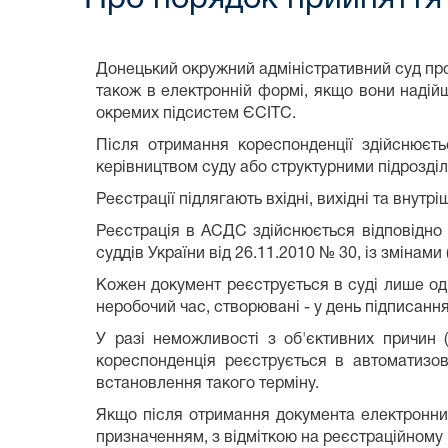
Донецький окружний адміністративний суд про
також в електронній формі, якщо вони наді
окремих підсистем ЄСІТС.
Після отримання кореспонденції здійснюєть
керівництвом суду або структурними підрозділ
Реєстрації підлягають вхідні, вихідні та внутр
Реєстрація в АСДС здійснюється відповідно
суддів України від 26.11.2010 № 30, із змінам
Кожен документ реєструється в суді лише оди
неробочий час, створювані - у день підписанн
У разі неможливості з об'єктивних причин (
кореспонденція реєструється в автоматизов
встановлення такого терміну.
Якщо після отримання документа електронним
призначенням, з відміткою на реєстраційному