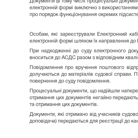
Документи (в тому числі процесуальні документ
електронній формі виключно з використанням
про порядок функціонування окремих підсист
Особам, які зареєстрували Електронний кабі
електронній формі шляхом їх направлення до Е
При надходженні до суду електронного доку
вноситься до АСДС разом з відповідним кваліф
Повідомлення про вручення поштового відпр
долучаються до матеріалів судової справи. П
повернення до суду повідомлення.
Процесуальні документи, що надійшли напередо
отримання цих документів негайно передаютьс
та отримання цих документів.
Документи, які отримано від учасників судово
доповідача) передаються для реєстрації до кан