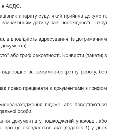
а в АСДС.
ацівник апарату суду, який прийняв документ,
 зазначенням дати (у разі необхідності - часу)
а), відповідність адресування, із дотриманням
 документа).
то" або гриф секретності. Конверти (пакети) з
й відповідає за режимно-секретну роботу, без
має право працювати з документами з грифом
місцезнаходження відоме, або повертаються
дальної особи.
ання документів у пошкодженій упаковці, або
о, про це складається акт (додаток 1) у двох