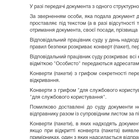
У разі передачі документа з одного структурно
За зверненням особи, яка подала документ до
проставляє під текстом (а в разі відсутності 
отримання документа, своєї посади, прізвища т
Відповідальний працівник суду у день надходж
правил безпеки розкриває конверт (пакет), пер
Відповідальний працівник суду розкриває всі 
відміткою "Особисто" передаються адресатам
Конверти (пакети) з грифом секретності пере
відкривання.
Конверти з грифом "для службового користу
"для службового користування".
Помилково доставлені до суду документи н
відправнику разом із супровідним листом за п
Конверти (пакети), в яких надходять докуме
якщо при відкритті конверта (пакета) виявле
примірниках, один з яких надсилається відправ