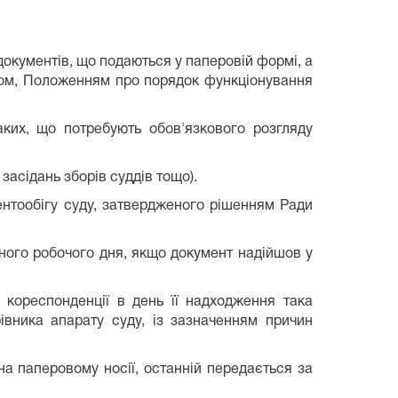
окументів, що подаються у паперовій формі, а
вом, Положенням про порядок функціонування
аких, що потребують обов'язкового розгляду
 засідань зборів суддів тощо).
нтообігу суду, затвердженого рішенням Ради
пного робочого дня, якщо документ надійшов у
ї кореспонденції в день її надходження така
івника апарату суду, із зазначенням причин
а паперовому носії, останній передається за