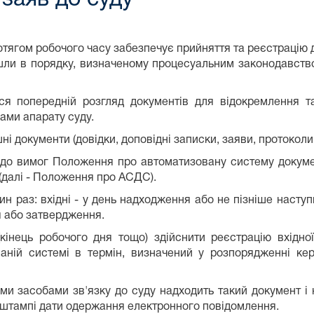
тягом робочого часу забезпечує прийняття та реєстрацію д
йшли в порядку, визначеному процесуальним законодавст
ся попередній розгляд документів для відокремлення т
ами апарату суду.
ішні документи (довідки, доповідні записки, заяви, протоколи
 до вимог Положення про автоматизовану систему докуме
и (далі - Положення про АСДС).
н раз: вхідні - у день надходження або не пізніше насту
я або затвердження.
кінець робочого дня тощо) здійснити реєстрацію вхідно
аній системі в термін, визначений у розпорядженні кер
и засобами зв'язку до суду надходить такий документ і н
 штампі дати одержання електронного повідомлення.