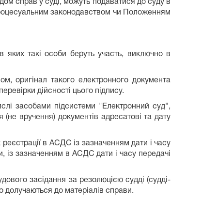
ядом справ у суді, можуть подаватися до суду в
 процесуальним законодавством чи Положенням
в яких такі особи беруть участь, виключно в
ом, оригінал такого електронного документа
еревірки дійсності цього підпису.
слі засобами підсистеми "Електронний суд",
 (не вручення) документів адресатові та дату
 реєстрації в АСДС із зазначенням дати і часу
, із зазначенням в АСДС дати і часу передачі
удового засідання за резолюцією судді (судді-
го долучаються до матеріалів справи.