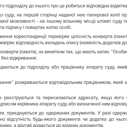
го підрозділу до іншого про це робиться відповідна відмітк
 суду, на першій сторінці наданої нею паперової копії пр
такої можливості - на іншому вільному місці) штамп суду із
а підпису і повертає копію особі.
ення кореспонденції перевіряє цілісність конверта (пакет
евіряє відповідність вкладень опису (наявність додатків до
конверти (пакети), за винятком тих, що мають напис "Особис
 без відкривання.
даються до підрозділу або працівнику апарату суду, яки
вання" розкриваються відповідальним працівником, який 
е реєструються та пересилаються адресату, якщо його 
ідписом керівника апарату суду або визначеної ним відпові
нти, приєднуються до одержаних документів. У разі одерж
но відсутність будь-якого документа чи додатка до ньог
нику, а другий додається до вхідних документів.