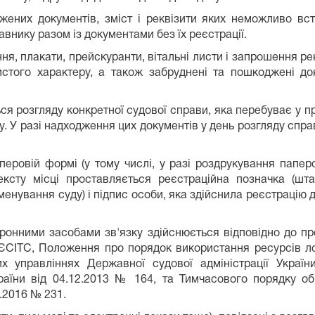
ених документів, зміст і реквізити яких неможливо вста
внику разом із документами без їх реєстрації.
ня, плакати, прейскуранти, вітальні листи і запрошення ре
бистого характеру, а також забруднені та пошкоджені до
ся розгляду конкретної судової справи, яка перебуває у про
. У разі надходження цих документів у день розгляду спра
ровій формі (у тому числі, у разі роздрукування паперо
ксту місці проставляється реєстраційна позначка (шта
менування суду) і підпис особи, яка здійснила реєстрацію до
ронними засобами зв'язку здійснюється відповідно до п
ЄСІТС, Положення про порядок використання ресурсів л
них управліннях Державної судової адміністрації Украї
раїни від 04.12.2013 № 164, та Тимчасового порядку об
.2016 № 231.