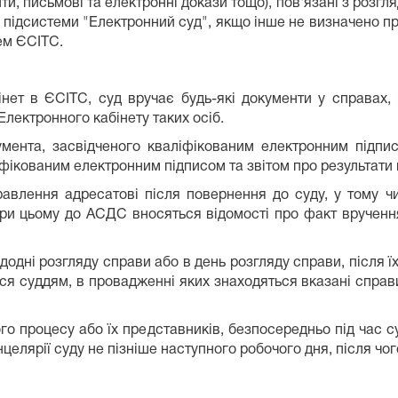
и, письмові та електронні докази тощо), пов'язані з розгл
 підсистеми "Електронний суд", якщо інше не визначено
ем ЄСІТС.
нет в ЄСІТС, суд вручає будь-які документи у справах, 
лектронного кабінету таких осіб.
мента, засвідченого кваліфікованим електронним підпис
ікованим електронним підписом та звітом про результати п
авлення адресатові після повернення до суду, у тому чи
ри цьому до АСДС вносяться відомості про факт вручення
дні розгляду справи або в день розгляду справи, після їх
я суддям, в провадженні яких знаходяться вказані справи
го процесу або їх представників, безпосередньо під час с
целярії суду не пізніше наступного робочого дня, після чо