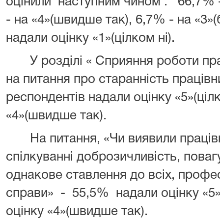
оцінили наступним чином : 66,7% -
- на «4»(швидше так), 6,7% - на «3
надали оцінку «1»(цілком ні).
У розділі « Сприяння роботи прац
на питання про старанність працівн
респондентів надали оцінку «5»(ціл
«4»(швидше так).
На питання, «Чи виявили працівн
спілкуванні доброзичливість, поваг
однакове ставлення до всіх, профес
справи» - 55,5% надали оцінку «5»(
оцінку «4»(швидше так).