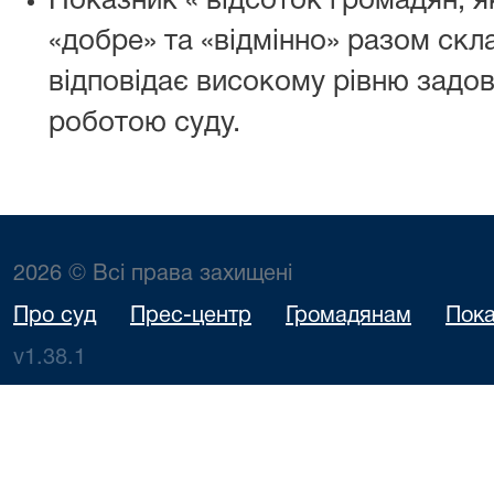
Показник « відсоток громадян, я
«добре» та «відмінно» разом скл
відповідає високому рівню задо
роботою суду.
2026 © Всі права захищені
Про суд
Прес-центр
Громадянам
Пока
v1.38.1