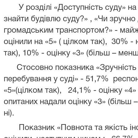
У розділі «Доступність суду» на 
знайти будівлю суду?» , «Чи зручно 
громадським транспортом?» - майж
оцінили на «5» ( цілком так), 30% -
так), 10% - оцінку «3» (більш – менш
Стосовно показника «Зручність 
перебування у суді» - 51,7% респо
«5»(цілком так), 24,1% - оцінку «4
опитаних надали оцінку «3» (більш 
ні).
Показник «Повнота та якість інф