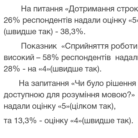
На питання «Дотримання строків
26% респондентів надали оцінку «5»
(швидше так) - 38,3%.
Показник «Сприйняття роботи су
високий – 58% респондентів надали
28% - на «4»(швидше так).
На запитання «Чи було рішення 
доступною для розуміння мовою?» 
надали оцінку «5»(цілком так),
та 13,3% - оцінку «4»(швидше так).