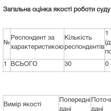
Загальна оцінка якості роботи суд
1
Респондент за
Кількість
№
(
характеристикою
респондентів
п
1
ВСЬОГО
30
0
Попередні
Поточ
Вимір якості
дані
дані